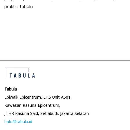
praktisi tabula
P
P
N
r
e
o
e
x
v
t
s
i
p
o
o
t
u
s
s
t
n
p
:
o
Tabula
a
s
Epiwalk Epicentrum, LT.5 Unit A501,
t
Kawasan Rasuna Epicentrum,
v
:
Jl. HR Rasuna Said, Setiabudi, Jakarta Selatan
halo@tabula.id
i