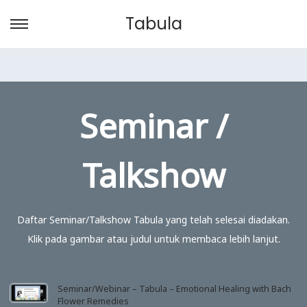
Tabula
S
S
k
k
i
i
p
p
t
t
Seminar /
o
o
n
c
Talkshow
a
o
v
n
i
t
Daftar Seminar/Talkshow Tabula yang telah selesai diadakan.
g
e
Klik pada gambar atau judul untuk membaca lebih lanjut.
a
n
t
t
i
Seminar/Webinar – Tabula – Emotional Healing with Bach
o
Flower Remedies