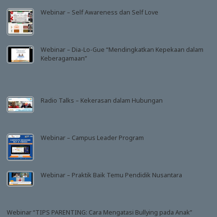
Webinar – Self Awareness dan Self Love
Webinar – Dia-Lo-Gue “Mendingkatkan Kepekaan dalam
Keberagamaan”
Radio Talks – Kekerasan dalam Hubungan
Webinar – Campus Leader Program
Webinar – Praktik Baik Temu Pendidik Nusantara
Webinar “TIPS PARENTING: Cara Mengatasi Bullying pada Anak”