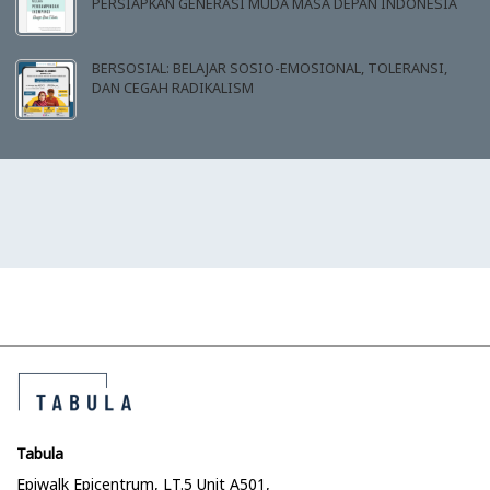
PERSIAPKAN GENERASI MUDA MASA DEPAN INDONESIA
BERSOSIAL: BELAJAR SOSIO-EMOSIONAL, TOLERANSI,
DAN CEGAH RADIKALISM
Tabula
Epiwalk Epicentrum, LT.5 Unit A501,