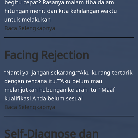
begitu cepat? Rasanya malam tiba dalam
n
hitungan menit dan kita kehilangan waktu
untuk melakukan
Baca Selengkapnya
Facing Rejection
“Nanti ya, jangan sekarang.”“Aku kurang tertarik
dengan rencana itu.”“Aku belum mau
melanjutkan hubungan ke arah itu.”“Maaf
kualifikasi Anda belum sesuai
Baca Selengkapnya
Self-Diagnose dan