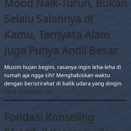
Mood Naik-Turun, Bukan
Selalu Salahnya di
Kamu, Ternyata Alam
Juga Punya Andil Besar.
Musim hujan begini, rasanya ingin leha-leha di
rumah aja ngga sih? Menghabiskan waktu
dengan beristirahat di balik udara yang dingin.
Baca Selengkapnya
Fondasi Konseling