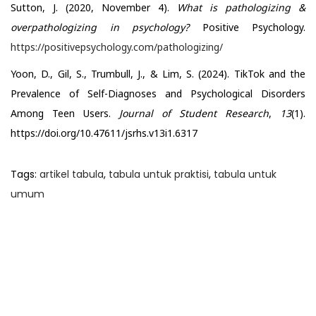
Sutton, J. (2020, November 4).
What is pathologizing &
overpathologizing in psychology?
Positive Psychology.
https://positivepsychology.com/pathologizing/
Yoon, D., Gil, S., Trumbull, J., & Lim, S. (2024). TikTok and the
Prevalence of Self-Diagnoses and Psychological Disorders
Among Teen Users.
Journal of Student Research
,
13
(1).
https://doi.org/10.47611/jsrhs.v13i1.6317
Tags
:
artikel tabula
,
tabula untuk praktisi
,
tabula untuk
umum
P
P
P
r
r
o
e
e
v
v
s
i
i
o
o