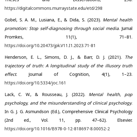
https://digitalcommons.murraystate.edu/etd/298
Gobel, S. A. M., Lusiana, E., & Dida, S. (2023).
Mental health
promotion: Stop self-diagnosing through social media
. Jurnal
Promkes, 11(1), 71–81.
https://doi.org/10.20473/jpk.V11.I1.2023.71-81
Henderson, E. L., Simons, D. J., & Barr, D. J. (2021).
The
trajectory of truth: A longitudinal study of the illusory truth
effect
. Journal of Cognition, 4(1), 1–23.
https://doi.org/10.5334/joc.161
Lack, C. W., & Rousseau, J. (2022).
Mental health, pop
psychology, and the misunderstanding of clinical psychology
.
In G. J. G. Asmundson (Ed.), Comprehensive Clinical Psychology
(2nd ed., Vol. 11, pp. 47–62). Elsevier.
https://doi.org/10.1016/B978-0-12-818697-8.00052-2