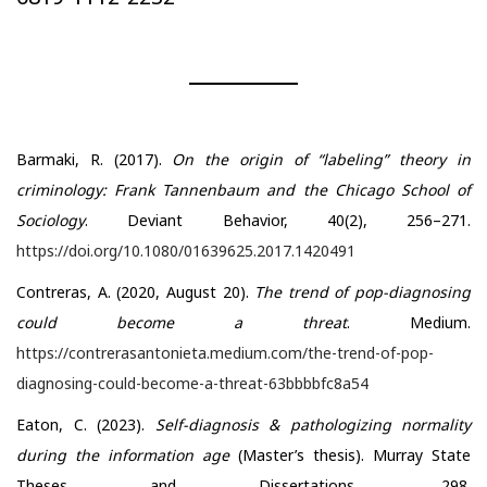
Barmaki, R. (2017).
On the origin of “labeling” theory in
criminology: Frank Tannenbaum and the Chicago School of
Sociology
. Deviant Behavior, 40(2), 256–271.
https://doi.org/10.1080/01639625.2017.1420491
Contreras, A. (2020, August 20).
The trend of pop-diagnosing
could become a threat
. Medium.
https://contrerasantonieta.medium.com/the-trend-of-pop-
diagnosing-could-become-a-threat-63bbbbfc8a54
Eaton, C. (2023).
Self-diagnosis & pathologizing normality
during the information age
(Master’s thesis). Murray State
Theses and Dissertations, 298.