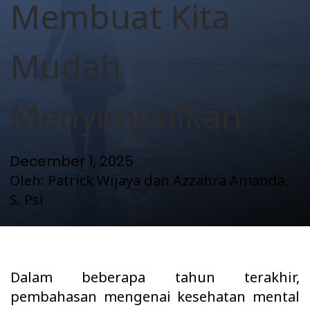
Membuat Kita
n
Mudah
Menyimpulkan
December 1, 2025
Oleh: Patrick Wijaya dan Azzahra Amanda,
S. Psi
Dalam beberapa tahun terakhir,
pembahasan mengenai kesehatan mental