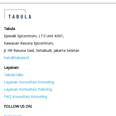
t
u
u
s
s
n
p
P
o
o
Tabula
a
s
s
Epiwalk Epicentrum, LT.5 Unit A501,
t
t
Kawasan Rasuna Epicentrum,
v
:
N
Jl. HR Rasuna Said, Setiabudi, Jakarta Selatan
e
halo@tabula.id
i
x
Layanan:
t
g
TabulaTalks
p
Layanan Konsultasi Konseling
o
a
Layanan Konsultasi Psikolog
s
FAQ Konsultasi Konseling
t
t
FOLLOW US ON:
: