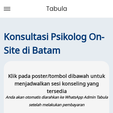
Tabula
S
S
k
k
i
i
Konsultasi Psikolog On-
p
p
t
t
Site di Batam
o
o
n
c
a
o
v
n
Klik pada poster/tombol dibawah untuk
i
t
g
e
menjadwalkan sesi konseling yang
a
n
tersedia
t
t
Anda akan otomatis diarahkan ke WhatsApp Admin Tabula
i
setelah melakukan pembayaran
o