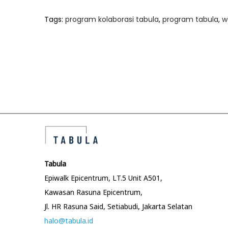
Tags
:
program kolaborasi tabula
,
program tabula
,
w
P
P
T
r
r
o
e
a
v
i
s
i
n
o
i
t
u
n
s
g
n
p
–
o
T
Tabula
a
s
a
Epiwalk Epicentrum, LT.5 Unit A501,
t
b
Kawasan Rasuna Epicentrum,
v
:
u
Jl. HR Rasuna Said, Setiabudi, Jakarta Selatan
l
halo@tabula.id