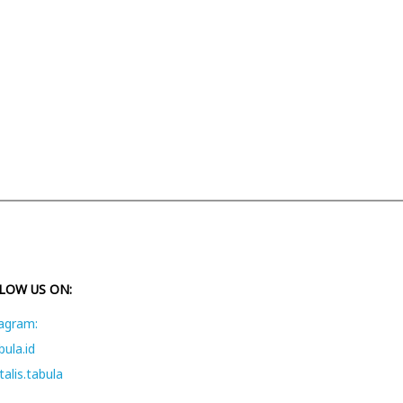
LOW US ON:
agram:
ula.id
alis.tabula