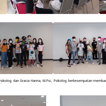
, Psikolog. dan Gracia Hanna, M.Psi., Psikolog. berkesempatan memba