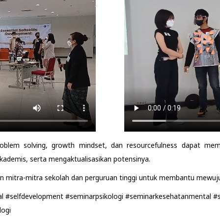
 problem solving, growth mindset, dan resourcefulness dapat m
kademis, serta mengaktualisasikan potensinya.
n mitra-mitra sekolah dan perguruan tinggi untuk membantu mewuju
l #selfdevelopment #seminarpsikologi #seminarkesehatanmental #se
logi