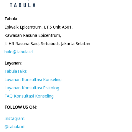
s
p
Tabula
Epiwalk Epicentrum, LT.5 Unit A501,
a
Kawasan Rasuna Epicentrum,
Jl. HR Rasuna Said, Setiabudi, Jakarta Selatan
g
halo@tabula.id
i
Layanan:
TabulaTalks
n
Layanan Konsultasi Konseling
Layanan Konsultasi Psikolog
a
FAQ Konsultasi Konseling
FOLLOW US ON:
t
Instagram:
i
@tabula.id