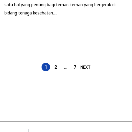
satu hal yang penting bagi teman-teman yang bergerak di
bidang tenaga kesehatan….
P
1
2
…
7
NEXT
o
s
t