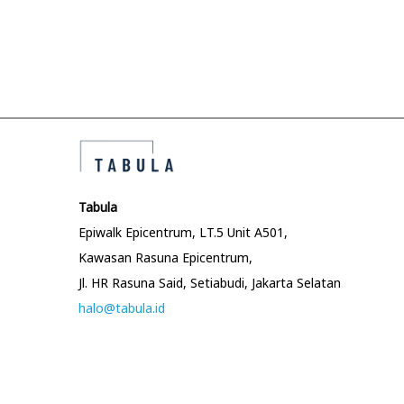
r
o
o
e
r
v
k
s
i
s
o
h
t
u
o
s
p
n
p
–
o
T
Tabula
a
s
a
Epiwalk Epicentrum, LT.5 Unit A501,
t
b
Kawasan Rasuna Epicentrum,
v
:
u
Jl. HR Rasuna Said, Setiabudi, Jakarta Selatan
l
halo@tabula.id
i
a
–
g
P