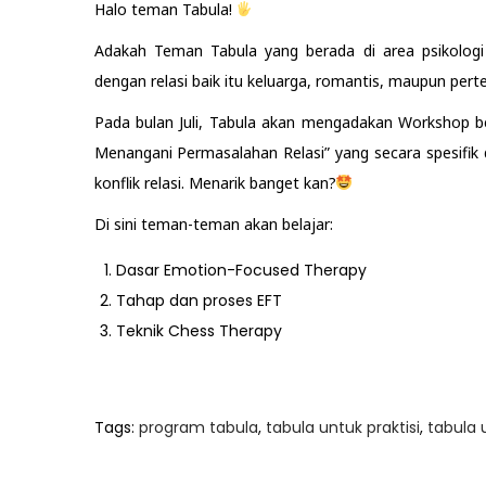
Halo teman Tabula!
Adakah Teman Tabula yang berada di area psikolog
dengan relasi baik itu keluarga, romantis, maupun per
Pada bulan Juli, Tabula akan mengadakan Workshop 
Menangani Permasalahan Relasi” yang secara spesifi
konflik relasi. Menarik banget kan?
Di sini teman-teman akan belajar:
Dasar Emotion-Focused Therapy
Tahap dan proses EFT
Teknik Chess Therapy
Tags
:
program tabula
,
tabula untuk praktisi
,
tabula
P
P
W