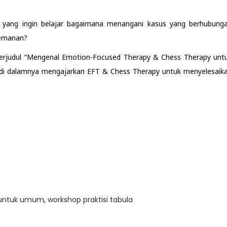
i yang ingin belajar bagaimana menangani kasus yang berhubung
temanan?
berjudul “Mengenal Emotion-Focused Therapy & Chess Therapy unt
k di dalamnya mengajarkan EFT & Chess Therapy untuk menyelesaik
 untuk umum
,
workshop praktisi tabula