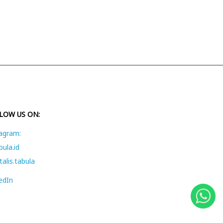
LOW US ON:
agram:
ula.id
alis.tabula
edIn